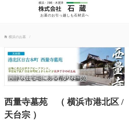
横浜・川崎・木更津
石蔵
株式会社
お墓のお引っ越しも石材店へ
横浜のお墓
西量寺墓苑 （ 横浜市港北区 /
天台宗 ）