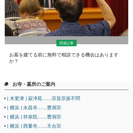
関連記事
お墓を建てる前に無料で相談できる機会はあります
か？
お寺・墓所のご案内
[ 木更津 ] 寂浄苑……宗旨宗派不問
[ 横浜 ] 永昌寺……曹洞宗
[ 横浜 ] 祥泉院……曹洞宗
[ 横浜 ] 西量寺……天台宗