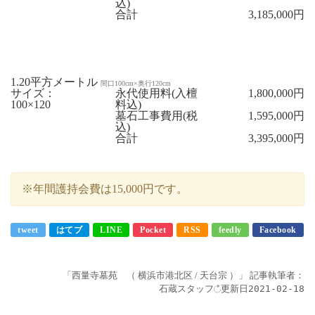
込)
合計
3,185,000円
1.20平方メートル
間口100cm×奥行120cm
サイズ：
永代使用料(入檀
1,800,000円
100×120
料込)
墓石工事費用(税
1,595,000円
込)
合計
3,395,000円
※年間護持会費は15,000円です。
tweet
はてブ
LINE
Pocket
RSS
feedly
Facebook
「西量寺墓苑 （ 横浜市港北区 / 天台宗 ）」
記事執筆者：
石蔵スタッフ
更新日
2021-02-18